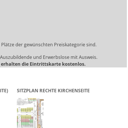
e Plätze der gewünschten Preiskategorie sind.
n, Auszubildende und Erwerbslose mit Ausweis.
erhalten die Eintrittskarte kostenlos.
ITE)
SITZPLAN RECHTE KIRCHENSEITE