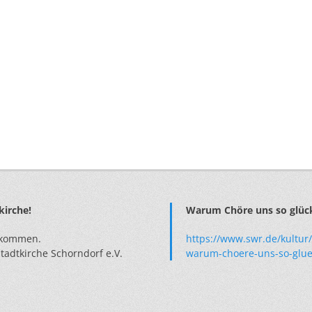
kirche!
Warum Chöre uns so glüc
lkommen.
https://www.swr.de/kultu
tadtkirche Schorndorf e.V.
warum-choere-uns-so-glue