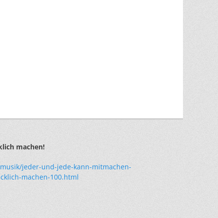
klich machen!
r/musik/jeder-und-jede-kann-mitmachen-
cklich-machen-100.html