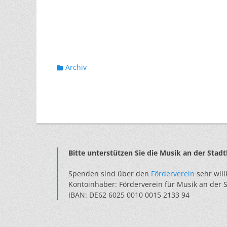
Kategorien
b
Archiv
u
y
l
Beitragsnavigation
e
v
i
t
Bitte unterstützen Sie die Musik an der Stadt
r
Spenden sind über den
Förderverein
sehr wil
a
Kontoinhaber: Förderverein für Musik an der S
c
IBAN: DE62 6025 0010 0015 2133 94
h
e
a