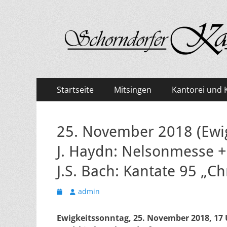
Kantorei Schorndo
Primäres
Zum
Startseite
Mitsingen
Kantorei und 
Inhalt
Menü
springen
25. November 2018 (Ewi
J. Haydn: Nelsonmesse +
J.S. Bach: Kantate 95 „Ch
Veröffentlicht
Autor
admin
am
Ewigkeitssonntag, 25. November 2018, 17