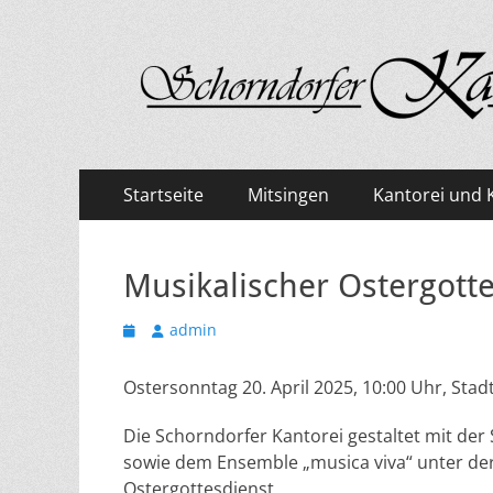
Kantorei Schorndo
Primäres
Zum
Startseite
Mitsingen
Kantorei und 
Inhalt
Menü
springen
Musikalischer Ostergott
Veröffentlicht
Autor
admin
am
Ostersonntag 20. April 2025, 10:00 Uhr, Stad
Die Schorndorfer Kantorei gestaltet mit der
sowie dem Ensemble „musica viva“ unter der
Ostergottesdienst.